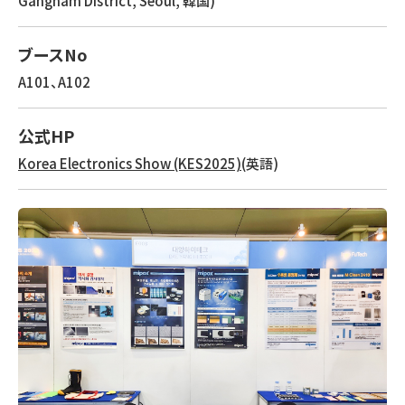
Gangnam District, Seoul, 韓国)
ブースNo
A101、A102
公式HP
Korea Electronics Show (KES2025)
(英語)