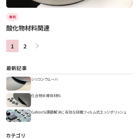
事例
酸化物材料関連
1
2
ページ目
ページ目
次へ
最新記事
シリコンウェーハ
化合物半導体材料
GaNonSi課題解決に有効な研磨フィルム式エッジポリッシュ
カテゴリ