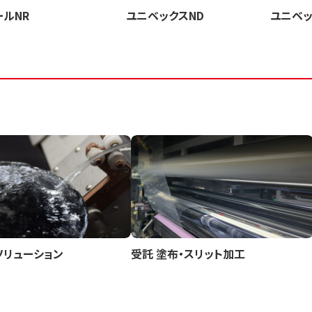
ールNR
ユニベックスND
ユニベッ
ソリューション
受託 塗布・スリット加工