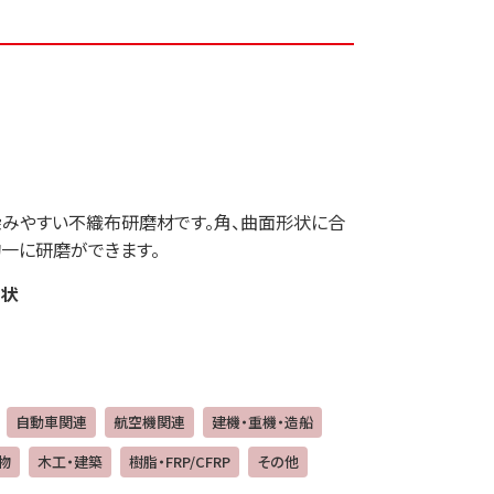
みやすい不織布研磨材です。角、曲面形状に合
一に研磨ができます。
状
自動車関連
航空機関連
建機・重機・造船
物
木工・建築
樹脂・FRP/CFRP
その他