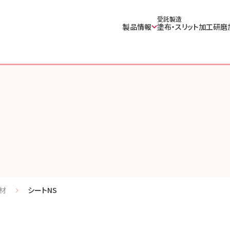
受託製造
製品情報
塗布・スリット加工
研磨
材
シートNS