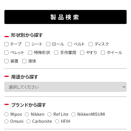
製品検索
形状別から探す
テープ
シート
ロール
ベルト
ディスク
ペレット
特殊形状
手作業用
やすり
ホイール
装置
液体
用途から探す
ブランドから探す
Mipox
Nikken
Ref Lite
NikkenMISUMI
Omuni
Carbonite
HFIH