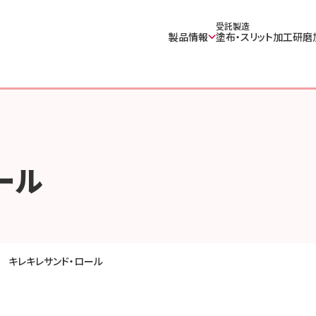
受託製造
製品情報
塗布・スリット加工
研磨
ール
キレキレサンド・ロール