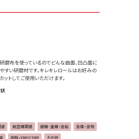
研磨布を使っているのでどんな曲面、凹凸面に
やすい研磨材です。キレキレロールはお好みの
カットしてご使用いただけます。
状
関連
航空機関連
建機・重機・造船
金属・金物
築
樹脂・FRP/CFRP
その他