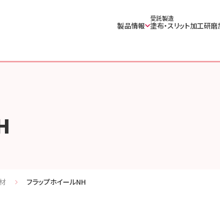
受託製造
製品情報
塗布・スリット加工
研磨
H
材
フラップホイールNH