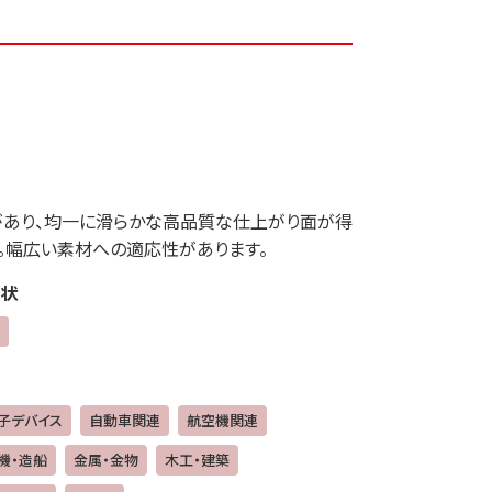
あり、均一に滑らかな高品質な仕上がり面が得
。幅広い素材への適応性があります。
状
子デバイス
自動車関連
航空機関連
機・造船
金属・金物
木工・建築