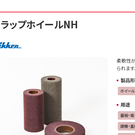
フラップホイールNH
柔軟性が
られます
製品形
ホイール
用途
基板・電
建機・重