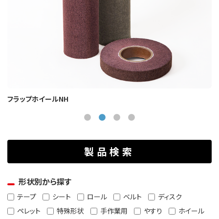
プレスドホイール NLC・NLJ
製品検索
形状別から探す
テープ
シート
ロール
ベルト
ディスク
ペレット
特殊形状
手作業用
やすり
ホイール